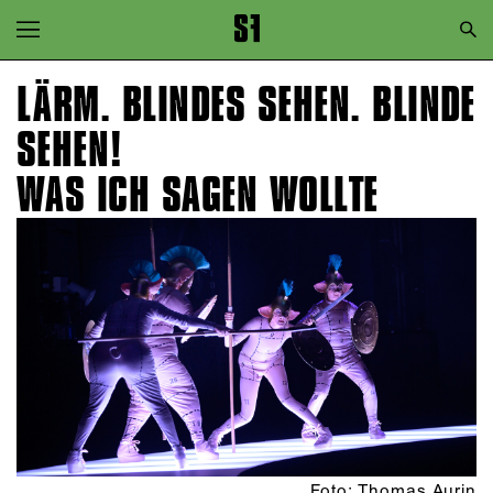
Zur Hauptnavigation springen
Zum Hauptinhalt springen
LÄRM. BLINDES SEHEN. BLINDE
Zum Footer springen
SEHEN!
WAS ICH SAGEN WOLLTE
Foto: Thomas Aurin