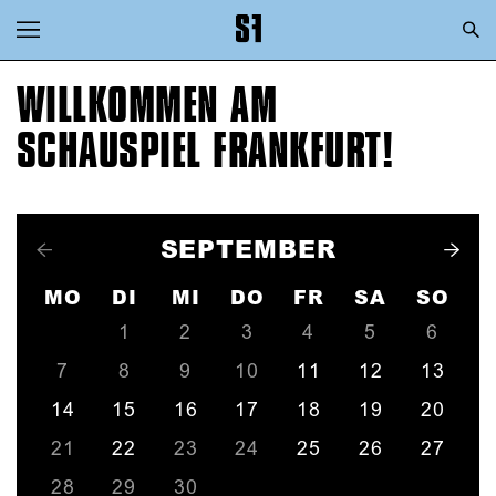
Zur Hauptnavigation springen
Zum Hauptinhalt springen
WILLKOMMEN AM
Zum Footer springen
SCHAUSPIEL FRANKFURT!
SEPTEMBER
MO
DI
MI
DO
FR
SA
SO
1
2
3
4
5
6
7
8
9
10
11
12
13
14
15
16
17
18
19
20
21
22
23
24
25
26
27
28
29
30