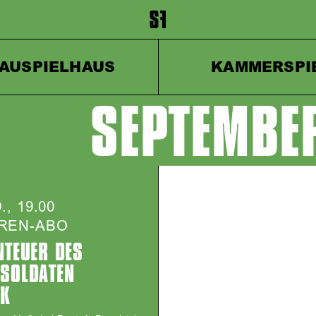
inhalt springen
Zum Footer springen
AUSPIELHAUS
KAMMERSPI
SEPTEMBE
e
9., 19.00
REN-ABO
NTEUER DES
 SOLDATEN
K