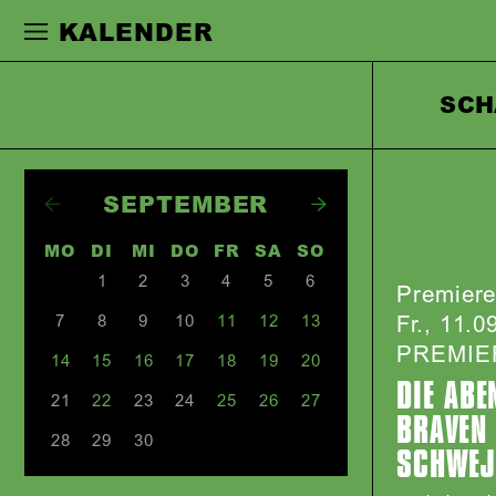
Zur Hauptnavigation springen
Zum Haupt
KALENDER
SCH
SEPTEMBER
MO
DI
MI
DO
FR
SA
SO
1
2
3
4
5
6
Premier
Fr., 11.0
7
8
9
10
11
12
13
PREMIE
14
15
16
17
18
19
20
DIE ABE
21
22
23
24
25
26
27
BRAVEN
28
29
30
SCHWEJ