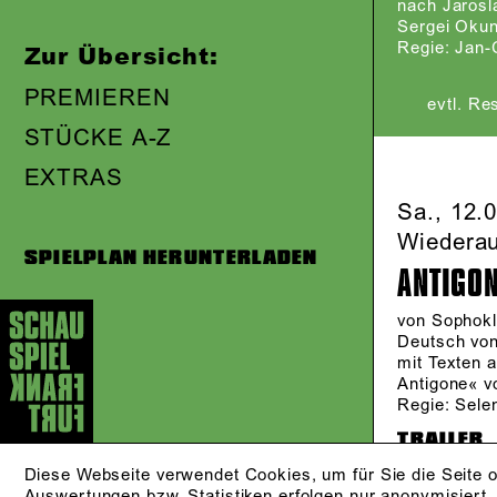
nach Jarosla
Sergei Oku
Regie: Jan-
Zur Übersicht:
PREMIEREN
evtl. Re
STÜCKE A-Z
EXTRAS
Sa., 12.
Wiedera
SPIELPLAN HERUNTERLADEN
ANTIGO
von Sophok
Deutsch vo
mit Texten 
Antigone« v
Regie: Sele
TRAILER
Diese Webseite verwendet Cookies, um für Sie die Seite o
Auswertungen bzw. Statistiken erfolgen nur anonymisiert.