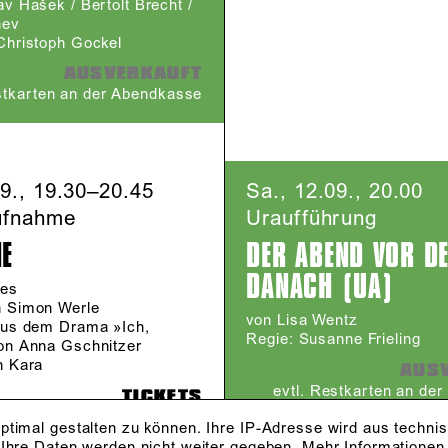
v Hašek / Bertolt Brecht /
nev
Christoph Gockel
AUSVERKAUFT
stkarten an der Abendkasse
09., 19.30–20.45
Sa., 12.09., 20.00
ufnahme
Uraufführung
NE
DER ABEND VOR D
DANACH (UA)
les
n Simon Werle
von Lisa Wentz
aus dem Drama »Ich,
Regie: Susanne Frieling
on Anna Gschnitzer
n Kara
AUS
evtl. Restkarten an de
TICKETS
ptimal gestalten zu können. Ihre IP-Adresse wird aus techni
 Ihre Daten werden nicht weiter gegeben.
Mehr Informationen