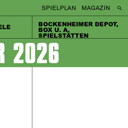
SPIELPLAN
MAGAZIN
BOCKENHEIMER DEPOT,
ELE
BOX U. A.
SPIELSTÄTTEN
R 2026