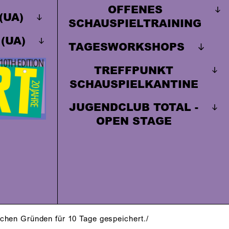
OFFENES
(UA)
SCHAUSPIELTRAINING
(UA)
TAGESWORKSHOPS
TREFFPUNKT
SCHAUSPIELKANTINE
JUGENDCLUB TOTAL -
OPEN STAGE
schen Gründen für 10 Tage gespeichert./