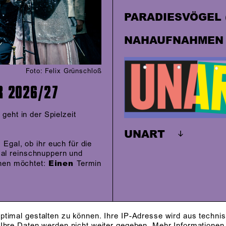
PARADIESVÖGEL 
NAHAUFNAHMEN 
Foto: Felix Grünschloß
R 2026/27
geht in der Spielzeit
UNART
Egal, ob ihr euch für die
mal reinschnuppern und
Einen
hen möchtet:
Termin
ptimal gestalten zu können. Ihre IP-Adresse wird aus techni
 Ihre Daten werden nicht weiter gegeben.
Mehr Informationen