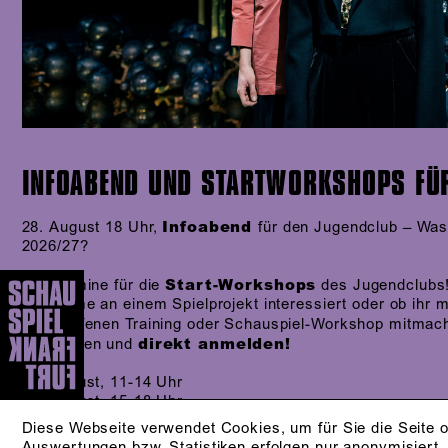
INFOABEND UND STARTWORKSHOPS FÜ
Infoabend
28. August 18 Uhr,
für den Jugendclub – Was 
2026/27?
Start-Workshops
Die Termine für die
des Jugendclubs! 
Teilnahme an einem Spielprojekt interessiert oder ob ihr 
beim Offenen Training oder Schauspiel-Workshop mitmac
direkt anmelden!
aussuchen und
29. August, 11-14 Uhr
29. August, 15-18 Uhr
30. August, 11-14 Uhr
Diese Webseite verwendet Cookies, um für Sie die Seite o
02. September, 18-21 Uhr
Auswertungen bzw. Statistiken erfolgen nur anonymisiert.