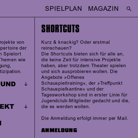
SPIELPLAN
MAGAZIN
SHORTCUTS
rojekte von
Kurz & knackig? Oder erstmal
pertoire der
reinschauen?
 Spielort
Die Shortcuts bieten sich für alle an,
 Themen wie
die keine Zeit für intensive Projekte
gung,
haben, aber trotzdem Theater spielen
tizipation.
und sich ausprobieren wollen. Die
Angebote »Offenes
 UND
Schauspieltraining«, der »Treffpunkt
Schauspielkantine« und der
Tagesworkshop sind in erster Linie für
Jugendclub-Mitglieder gedacht und die,
JEKT
die es werden wollen.
Die Anmeldung erfolgt immer per Mail.
N
ANMELDUNG