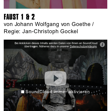
FAUST 1 & 2
von Johann Wolfgang von Goethe /
Regie: Jan-Christoph Gockel
Bei Anklicken dieses Inhalts werden Daten von Ihnen an SoundCloud
i
übertragen. Näheres dazu in unserer
Datenschutzerklärung
.
SoundCloud immer aktivieren