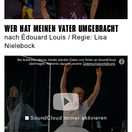
WER HAT MEINEN VATER UMGEBRACHT
nach Édouard Louis / Regie: Lisa
Nielebock
Bei Anklicken dieses Inhalts werden Daten von Ihnen an SoundCloud
i
übertragen. Näheres dazu in unserer
Datenschutzerklärung
.
SoundCloud immer aktivieren