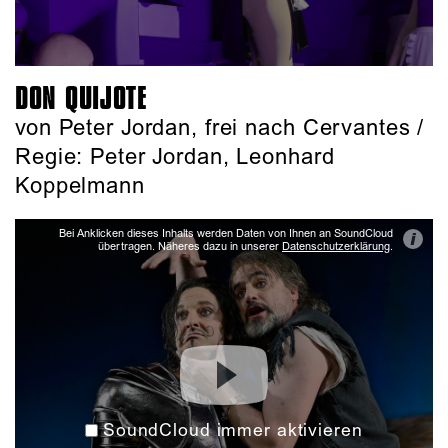
DON QUIJOTE
von Peter Jordan, frei nach Cervantes /
Regie: Peter Jordan, Leonhard
Koppelmann
Bei Anklicken dieses Inhalts werden Daten von Ihnen an SoundCloud
i
übertragen. Näheres dazu in unserer
Datenschutzerklärung
.
SoundCloud immer aktivieren