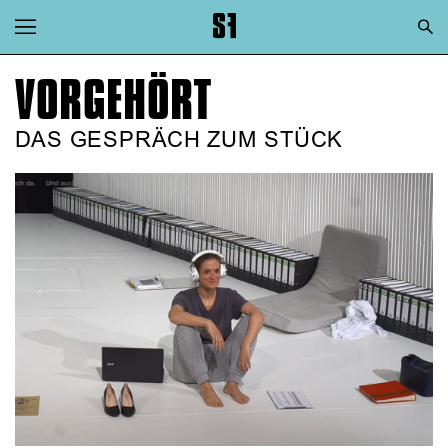
Zur Hauptnavigation springen
Zum Hauptinhalt springen
VORGEHÖRT
Zum Footer springen
DAS GESPRÄCH ZUM STÜCK