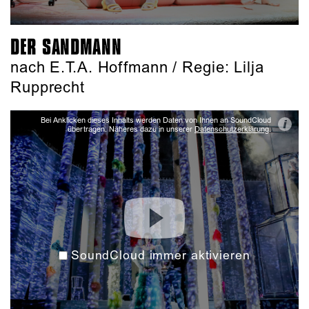
DER SANDMANN
nach E.T.A. Hoffmann / Regie: Lilja
Rupprecht
Bei Anklicken dieses Inhalts werden Daten von Ihnen an SoundCloud
i
übertragen. Näheres dazu in unserer
Datenschutzerklärung
.
SoundCloud immer aktivieren