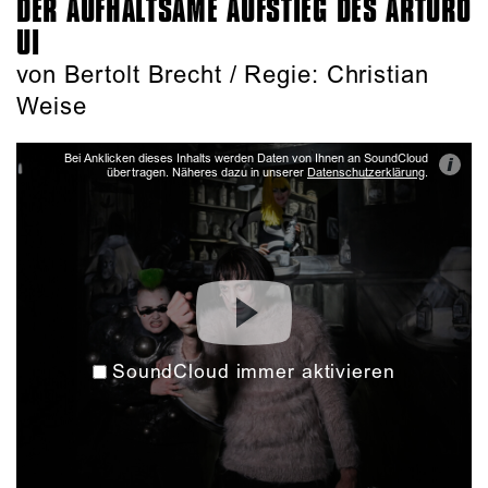
DER AUFHALTSAME AUFSTIEG DES ARTURO
UI
von Bertolt Brecht / Regie: Christian
Weise
Bei Anklicken dieses Inhalts werden Daten von Ihnen an SoundCloud
i
übertragen. Näheres dazu in unserer
Datenschutzerklärung
.
SoundCloud immer aktivieren