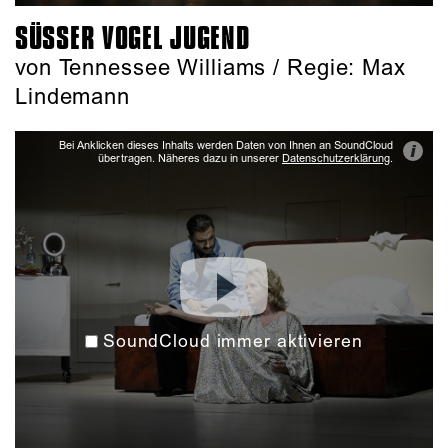
SÜSSER VOGEL JUGEND
von Tennessee Williams / Regie: Max
Lindemann
Bei Anklicken dieses Inhalts werden Daten von Ihnen an SoundCloud
i
übertragen. Näheres dazu in unserer
Datenschutzerklärung
.
SoundCloud immer aktivieren