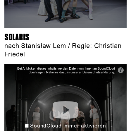
SOLARIS
nach Stanisław Lem / Regie: Christian
Friedel
Bei Anklicken dieses Inhalts werden Daten von Ihnen an SoundCloud
i
übertragen. Näheres dazu in unserer
Datenschutzerklärung
.
SoundCloud immer aktivieren