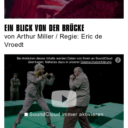
EIN BLICK VON DER BRÜCKE
von Arthur Miller / Regie: Eric de
Vroedt
Bei Anklicken dieses Inhalts werden Daten von Ihnen an SoundCloud
i
übertragen. Näheres dazu in unserer
Datenschutzerklärung
.
SoundCloud immer aktivieren