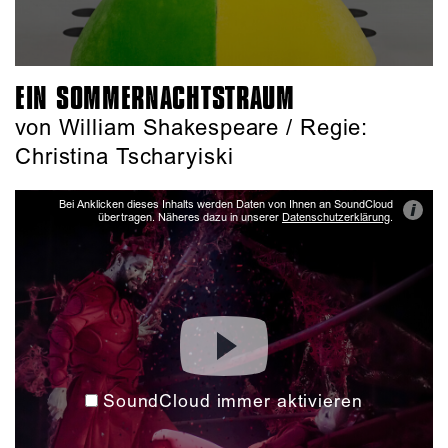
EIN SOMMERNACHTSTRAUM
von William Shakespeare / Regie:
Christina Tscharyiski
Bei Anklicken dieses Inhalts werden Daten von Ihnen an SoundCloud
i
übertragen. Näheres dazu in unserer
Datenschutzerklärung
.
SoundCloud immer aktivieren