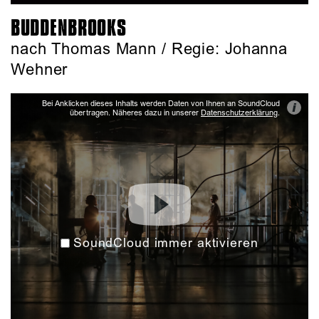
BUDDENBROOKS
nach Thomas Mann / Regie: Johanna
Wehner
Bei Anklicken dieses Inhalts werden Daten von Ihnen an SoundCloud
i
übertragen. Näheres dazu in unserer
Datenschutzerklärung
.
SoundCloud immer aktivieren