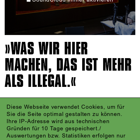
WAS WIR HIER
MACHEN, DAS IST MEHR
ALS ILLEGAL.
Diese Webseite verwendet Cookies, um für
IMPRESSUM
Sie die Seite optimal gestalten zu können.
DATENSCHUTZ
Ihre IP-Adresse wird aus technischen
AGB
Gründen für 10 Tage gespeichert./
KONTAKT
Auswertungen bzw. Statistiken erfolgen nur