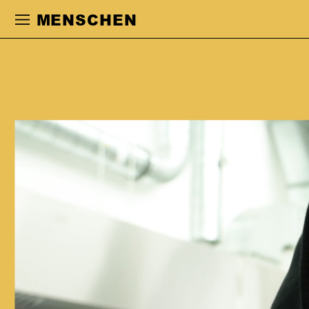
Zur Hauptnavigation springen
Zum Haupt
MENSCHEN
MIGUEL KLEIN
MEDINA
ist 1996 in Saarbrücken geboren und
aufgewachsen. In jungen Jahren tanzte
und spielte er als Mitglied der Youth
Ballett Company »Imove« und des
Jugendclubs U21 des Saarländischen
Staatstheaters in verschiedenen
interdisziplinären Tanz- und
Theaterproduktionen mit. 2020 - 2024
studierte er Schauspiel an der
Hochschule für Musik und Darstellende
Kunst Frankfurt am Main. 2021 bekam
er den Newcomer-Preis der HfMDK im