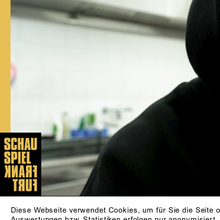
Bereich Schauspiel und wurde 2022 als
Stipendiat der Studienstiftung des
deutschen Volkes ausgezeichnet.
Während seines Studiums gastierte er
am Schauspiel Frankfurt, wo er u.a. mit
Timofej Kuljabin und Max Lindemann
zusammenarbeitete. Mit der Spielzeit
2024/25 wurde er festes
Ensemblemitglied am Schauspiel
Frankfurt.
AKTUELLE STÜCKE
ANDERE LEUTE
von Dorota Masłowska
aus dem Polnischen von Olaf Kühl
ZUR PRODUKTION
Diese Webseite verwendet Cookies, um für Sie die Seite o
Auswertungen bzw. Statistiken erfolgen nur anonymisiert.