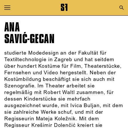
Zur Hauptnavigation springen
Zum Hauptinhalt springen
ANA
Zum Footer springen
SAVIĆ-GECAN
studierte Modedesign an der Fakultät für
Textiltechnologie in Zagreb und hat seitdem
über hundert Kostüme für Film, Theaterstücke,
Fernsehen und Video hergestellt. Neben der
Kostümbildung beschäftigt sie sich auch mit
Szenografie. Im Theater arbeitet sie
regelmäßig mit Robert Waltl zusammen, für
dessen Kinderstücke sie mehrfach
ausgezeichnet wurde, mit Ivica Buljan, mit dem
sie zahlreiche Werke schuf, und mit der
Regisseurin Mateja Koležnik. Mit dem
Regisseur Krešimir Dolenčić kreiert sie