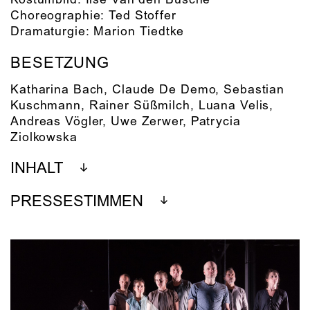
Kostümbild:
Ilse Van den Busche
Choreographie:
Ted Stoffer
Dramaturgie:
Marion Tiedtke
BESETZUNG
Katharina Bach
,
Claude De Demo
,
Sebastian
Kuschmann
,
Rainer Süßmilch
,
Luana Velis
,
Andreas Vögler
,
Uwe Zerwer
,
Patrycia
Ziolkowska
INHALT
PRESSESTIMMEN