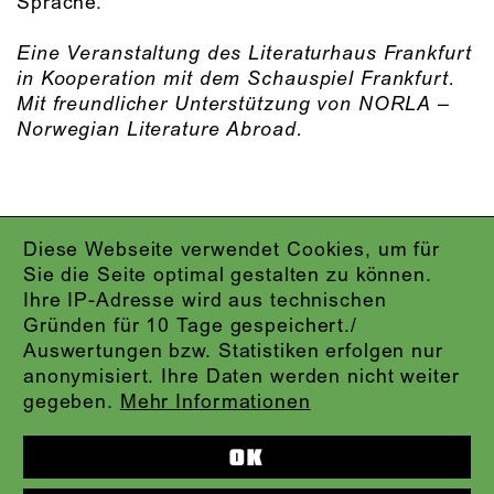
Sprache.
Eine Veranstaltung des Literaturhaus Frankfurt
in Kooperation mit dem Schauspiel Frankfurt.
Mit freundlicher Unterstützung von NORLA –
Norwegian Literature Abroad.
Diese Webseite verwendet Cookies, um für
IMPRESSUM
Sie die Seite optimal gestalten zu können.
DATENSCHUTZ
Ihre IP-Adresse wird aus technischen
AGB
Gründen für 10 Tage gespeichert./
KONTAKT
Auswertungen bzw. Statistiken erfolgen nur
ABO-LOGIN
anonymisiert. Ihre Daten werden nicht weiter
PRESSE
gegeben.
Mehr Informationen
NEWSLETTER
AUDIOFORMATE
OK
KARTENTELEFON:
069.212.49.49.4