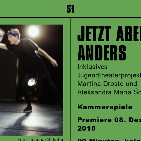
inhalt springen
Zum Footer springen
JETZT ABE
ANDERS
Inklusives
Jugendtheaterprojek
Martina Droste und
Aleksandra Maria Śc
Kammerspiele
Premiere
08. De
2018
Foto: Jessica Schäfer