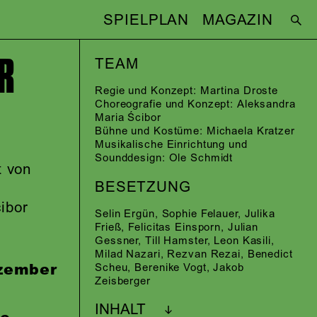
SPIELPLAN
MAGAZIN
R
TEAM
Regie und Konzept:
Martina Droste
Choreografie und Konzept:
Aleksandra
Maria Ścibor
Bühne und Kostüme:
Michaela Kratzer
Musikalische Einrichtung und
Sounddesign:
Ole Schmidt
t von
BESETZUNG
ibor
Selin Ergün
,
Sophie Felauer
,
Julika
Frieß
,
Felicitas Einsporn
,
Julian
Gessner
,
Till Hamster
,
Leon Kasili
,
Milad Nazari
,
Rezvan Rezai
,
Benedict
zember
Scheu
,
Berenike Vogt
,
Jakob
Zeisberger
INHALT