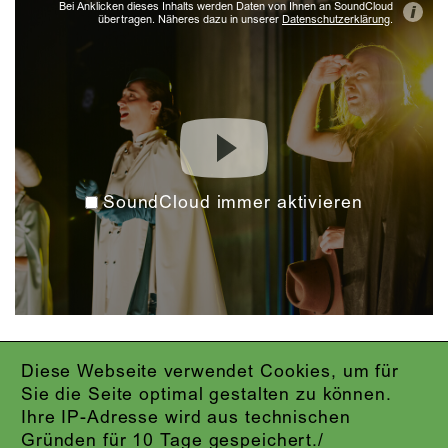
Bei Anklicken dieses Inhalts werden Daten von Ihnen an SoundCloud
i
übertragen. Näheres dazu in unserer
Datenschutzerklärung
.
SoundCloud immer aktivieren
Diese Webseite verwendet Cookies, um für
IMPRESSUM
Sie die Seite optimal gestalten zu können.
DATENSCHUTZ
Ihre IP-Adresse wird aus technischen
AGB
Gründen für 10 Tage gespeichert./