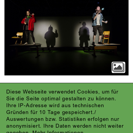
Diese Webseite verwendet Cookies, um für
IMPRESSUM
Sie die Seite optimal gestalten zu können.
DATENSCHUTZ
Ihre IP-Adresse wird aus technischen
AGB
Gründen für 10 Tage gespeichert./
KONTAKT
Auswertungen bzw. Statistiken erfolgen nur
ABO-LOGIN
anonymisiert. Ihre Daten werden nicht weiter
PRESSE
gegeben.
Mehr Informationen