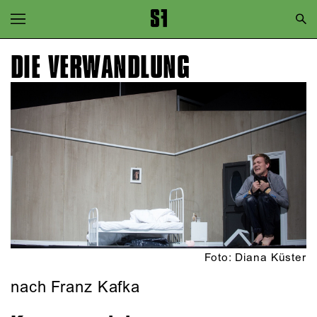
Zur Hauptnavigation springen
Zum Hauptinhalt springen
DIE VERWANDLUNG
Zum Footer springen
Foto: Diana Küster
nach Franz Kafka