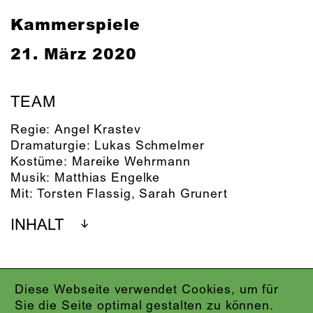
Kammerspiele
21. März 2020
TEAM
Regie:
Angel Krastev
Dramaturgie:
Lukas Schmelmer
Kostüme:
Mareike Wehrmann
Musik:
Matthias Engelke
Mit:
Torsten Flassig
,
Sarah Grunert
INHALT
Diese Webseite verwendet Cookies, um für
IMPRESSUM
Sie die Seite optimal gestalten zu können.