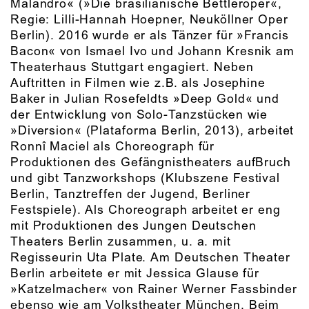
Malandro« (»Die brasilianische Bettleroper«,
Regie: Lilli-Hannah Hoepner, Neuköllner Oper
Berlin). 2016 wurde er als Tänzer für »Francis
Bacon« von Ismael Ivo und Johann Kresnik am
Theaterhaus Stuttgart engagiert. Neben
Auftritten in Filmen wie z.B. als Josephine
Baker in Julian Rosefeldts »Deep Gold« und
der Entwicklung von Solo-Tanzstücken wie
»Diversion« (Plataforma Berlin, 2013), arbeitet
Ronnî Maciel als Choreograph für
Produktionen des Gefängnistheaters aufBruch
und gibt Tanzworkshops (Klubszene Festival
Berlin, Tanztreffen der Jugend, Berliner
Festspiele). Als Choreograph arbeitet er eng
mit Produktionen des Jungen Deutschen
Theaters Berlin zusammen, u. a. mit
Regisseurin Uta Plate. Am Deutschen Theater
Berlin arbeitete er mit Jessica Glause für
»Katzelmacher« von Rainer Werner Fassbinder
ebenso wie am Volkstheater München. Beim