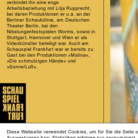
verbindet ihn eine enge
Arbeitsbeziehung mit Lilja Rupprecht,
bei deren Produktionen er u.a. an der
Berliner Schaubühne, am Deutschen
Theater Berlin, bei den
Nibelungenfestspielen Worms, sowie in
Stuttgart, Hannover und Wien er als
Videokünstler beteiligt war. Auch am
Schauspiel Frankfurt war er bereits zu
Gast bei den Produktionen »Malina«,
»Die schmutzigen Hände« und
»Sonne/Luft«.
Diese Webseite verwendet Cookies, um für Sie die Seite o
Auswertungen bzw. Statistiken erfolgen nur anonymisiert.