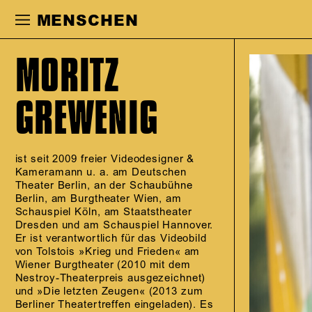
Zur Hauptnavigation springen
Zum Haupt
MENSCHEN
MORITZ
GREWENIG
ist seit 2009 freier Videodesigner &
Kameramann u. a. am Deutschen
Theater Berlin, an der Schaubühne
Berlin, am Burgtheater Wien, am
Schauspiel Köln, am Staatstheater
Dresden und am Schauspiel Hannover.
Er ist verantwortlich für das Videobild
von Tolstois »Krieg und Frieden« am
Wiener Burgtheater (2010 mit dem
Nestroy-Theaterpreis ausgezeichnet)
und »Die letzten Zeugen« (2013 zum
Berliner Theatertreffen eingeladen). Es