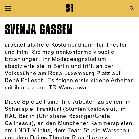
Zur Hauptnavigation springen
Zum Hauptinhalt springen
SVENJA GASSEN
Zum Footer springen
arbeitet als freie Kostümbildnerin für Theater
und Film. Sie mag nonkonforme visuelle
Erzählungen. Ihr Modedesignstudium
absolvierte sie in Berlin und trifft an der
Volksbühne am Rosa Luxemburg Platz auf
René Pollesch. Es folgen erste eigene Arbeiten
mit ihm u.a. am TR Warszawa.
Diese Spielzeit sind ihre Arbeiten zu sehen im
Schauspiel Frankfurt (Stuhler/Koslowski), im
HAU Berlin (Christiane Rösinger/Greta
Calinescu), an den Münchener Kammerspielen,
am LNDT Vilnius, dem Teatr Studio Warschau
und dem Dailes Theater Riga (Lukasz