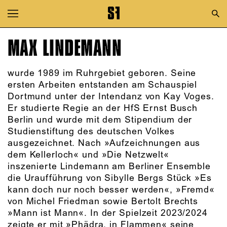
Zur Hauptnavigation springen
Zum Hauptinhalt springen
MAX LINDEMANN
Zum Footer springen
wurde 1989 im Ruhrgebiet geboren. Seine
ersten Arbeiten entstanden am Schauspiel
Dortmund unter der Intendanz von Kay Voges.
Er studierte Regie an der HfS Ernst Busch
Berlin und wurde mit dem Stipendium der
Studienstiftung des deutschen Volkes
ausgezeichnet. Nach »Aufzeichnungen aus
dem Kellerloch« und »Die Netzwelt«
inszenierte Lindemann am Berliner Ensemble
die Uraufführung von Sibylle Bergs Stück »Es
kann doch nur noch besser werden«, »Fremd«
von Michel Friedman sowie Bertolt Brechts
»Mann ist Mann«. In der Spielzeit 2023/2024
zeigte er mit »Phädra, in Flammen« seine