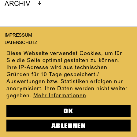
ARCHIV
IMPRESSUM
DATENSCHUTZ
AGB
Diese Webseite verwendet Cookies, um für
KONTAKT
Sie die Seite optimal gestalten zu können.
ABO-LOGIN
Ihre IP-Adresse wird aus technischen
PRESSE
Gründen für 10 Tage gespeichert./
NEWSLETTER
Auswertungen bzw. Statistiken erfolgen nur
AUDIOFORMATE
anonymisiert. Ihre Daten werden nicht weiter
KARTENTELEFON:
069.212.49.49.4
gegeben.
Mehr Informationen
OK
ABLEHNEN