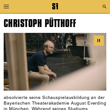
Zur Hauptnavigation springen
Zum Hauptinhalt springen
CHRISTOPH PÜTTHOFF
Zum Footer springen
absolvierte seine Schauspielausbildung an der
Bayerischen Theaterakademie August Everding
in München. Während seines Studiums