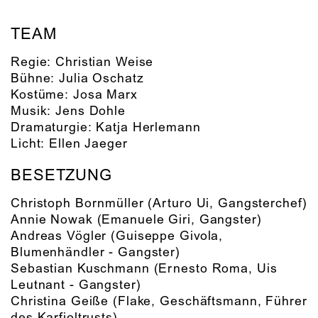
TEAM
Regie:
Christian Weise
Bühne:
Julia Oschatz
Kostüme:
Josa Marx
Musik:
Jens Dohle
Dramaturgie:
Katja Herlemann
Licht:
Ellen Jaeger
BESETZUNG
Christoph Bornmüller
(Arturo Ui, Gangsterchef)
Annie Nowak
(Emanuele Giri, Gangster)
Andreas Vögler
(Guiseppe Givola,
Blumenhändler - Gangster)
Sebastian Kuschmann
(Ernesto Roma, Uis
Leutnant - Gangster)
Christina Geiße
(Flake, Geschäftsmann, Führer
des Karfioltrusts)