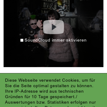
SoundCloud immer aktivieren
Diese Webseite verwendet Cookies, um für
IMPRESSUM
Sie die Seite optimal gestalten zu können.
DATENSCHUTZ
Ihre IP-Adresse wird aus technischen
AGB
Gründen für 10 Tage gespeichert./
KONTAKT
Auswertungen bzw. Statistiken erfolgen nur
ABO-LOGIN