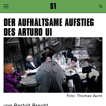
Zur Hauptnavigation springen
Zum Hauptinhalt springen
DER AUFHALTSAME AUFSTIEG
Zum Footer springen
DES ARTURO UI
Foto: Thomas Aurin
von Bertolt Brecht