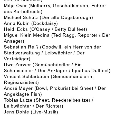
Mitja Over
(Mulberry, Geschäftsmann, Führer
des Karfioltrusts)
Michael Schütz
(Der alte Dogsborough)
Anna Kubin
(Dockdaisy)
Heidi Ecks
(O'Casey / Betty Dullfeet)
Miguel Klein Medina
(Ted Ragg, Reporter / Der
Ansager)
Sebastian Reiß
(Goodwill, ein Herr von der
Stadtverwaltung / Leibwächter / Der
Verteidiger)
Uwe Zerwer
(Gemüsehändler / Ein
Schauspieler / Der Ankläger / Ignatius Dullfeet)
Vincent Schlarbaum
(Gemüsehändlerin,
Regieassistent)
André Meyer
(Bowl, Prokurist bei Sheet / Der
Angeklagte Fish)
Tobias Lutze
(Sheet, Reedereibesitzer /
Leibwächter / Der Richter)
Jens Dohle
(Live-Musik)