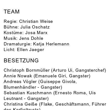
TEAM
Regie:
Christian Weise
Bühne:
Julia Oschatz
Kostüme:
Josa Marx
Musik:
Jens Dohle
Dramaturgie:
Katja Herlemann
Licht:
Ellen Jaeger
BESETZUNG
Christoph Bornmüller
(Arturo Ui, Gangsterchef)
Annie Nowak
(Emanuele Giri, Gangster)
Andreas Vögler
(Guiseppe Givola,
Blumenhändler - Gangster)
Sebastian Kuschmann
(Ernesto Roma, Uis
Leutnant - Gangster)
Christina Geiße
(Flake, Geschäftsmann, Führer
des Karfioltrusts)