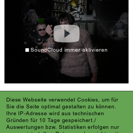
SoundCloud immer aktivieren
Diese Webseite verwendet Cookies, um für
IMPRESSUM
Sie die Seite optimal gestalten zu können.
DATENSCHUTZ
Ihre IP-Adresse wird aus technischen
AGB
Gründen für 10 Tage gespeichert./
KONTAKT
Auswertungen bzw. Statistiken erfolgen nur
ABO-LOGIN