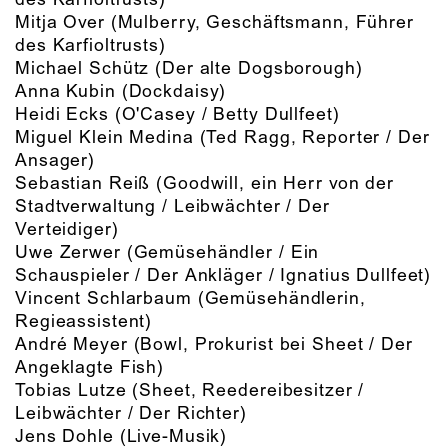
Mitja Over
(Mulberry, Geschäftsmann, Führer
des Karfioltrusts)
Michael Schütz
(Der alte Dogsborough)
Anna Kubin
(Dockdaisy)
Heidi Ecks
(O'Casey / Betty Dullfeet)
Miguel Klein Medina
(Ted Ragg, Reporter / Der
Ansager)
Sebastian Reiß
(Goodwill, ein Herr von der
Stadtverwaltung / Leibwächter / Der
Verteidiger)
Uwe Zerwer
(Gemüsehändler / Ein
Schauspieler / Der Ankläger / Ignatius Dullfeet)
Vincent Schlarbaum
(Gemüsehändlerin,
Regieassistent)
André Meyer
(Bowl, Prokurist bei Sheet / Der
Angeklagte Fish)
Tobias Lutze
(Sheet, Reedereibesitzer /
Leibwächter / Der Richter)
Jens Dohle
(Live-Musik)