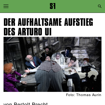
Zur Hauptnavigation springen
Zum Hauptinhalt springen
DER AUFHALTSAME AUFSTIEG
Zum Footer springen
DES ARTURO UI
Foto: Thomas Aurin
von Bertolt Brecht