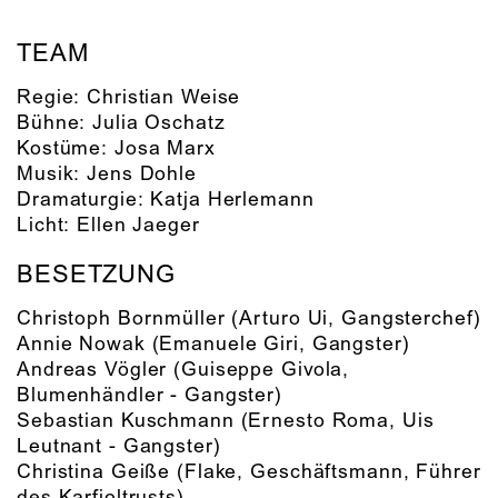
TEAM
Regie:
Christian Weise
Bühne:
Julia Oschatz
Kostüme:
Josa Marx
Musik:
Jens Dohle
Dramaturgie:
Katja Herlemann
Licht:
Ellen Jaeger
BESETZUNG
Christoph Bornmüller
(Arturo Ui, Gangsterchef)
Annie Nowak
(Emanuele Giri, Gangster)
Andreas Vögler
(Guiseppe Givola,
Blumenhändler - Gangster)
Sebastian Kuschmann
(Ernesto Roma, Uis
Leutnant - Gangster)
Christina Geiße
(Flake, Geschäftsmann, Führer
des Karfioltrusts)