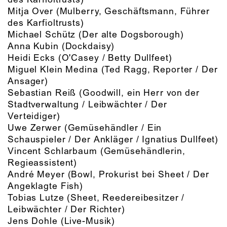
Mitja Over
(Mulberry, Geschäftsmann, Führer
des Karfioltrusts)
Michael Schütz
(Der alte Dogsborough)
Anna Kubin
(Dockdaisy)
Heidi Ecks
(O'Casey / Betty Dullfeet)
Miguel Klein Medina
(Ted Ragg, Reporter / Der
Ansager)
Sebastian Reiß
(Goodwill, ein Herr von der
Stadtverwaltung / Leibwächter / Der
Verteidiger)
Uwe Zerwer
(Gemüsehändler / Ein
Schauspieler / Der Ankläger / Ignatius Dullfeet)
Vincent Schlarbaum
(Gemüsehändlerin,
Regieassistent)
André Meyer
(Bowl, Prokurist bei Sheet / Der
Angeklagte Fish)
Tobias Lutze
(Sheet, Reedereibesitzer /
Leibwächter / Der Richter)
Jens Dohle
(Live-Musik)