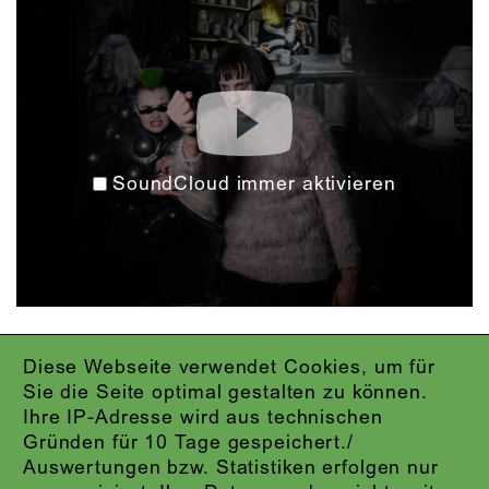
SoundCloud immer aktivieren
Diese Webseite verwendet Cookies, um für
IMPRESSUM
Sie die Seite optimal gestalten zu können.
DATENSCHUTZ
Ihre IP-Adresse wird aus technischen
AGB
Gründen für 10 Tage gespeichert./
KONTAKT
Auswertungen bzw. Statistiken erfolgen nur
ABO-LOGIN