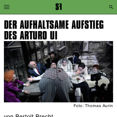
Zur Hauptnavigation springen
Zum Hauptinhalt springen
DER AUFHALTSAME AUFSTIEG
Zum Footer springen
DES ARTURO UI
Foto: Thomas Aurin
von Bertolt Brecht