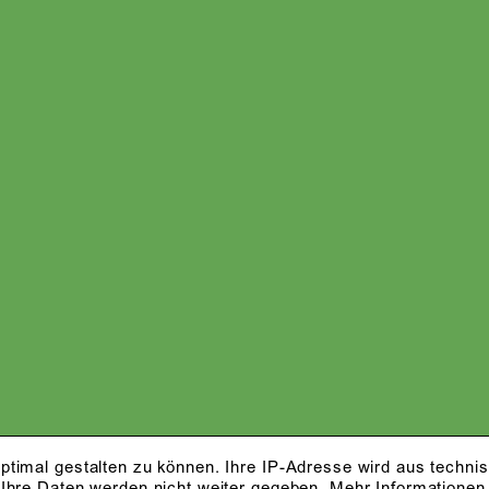
ptimal gestalten zu können. Ihre IP-Adresse wird aus techni
 Ihre Daten werden nicht weiter gegeben.
Mehr Informationen