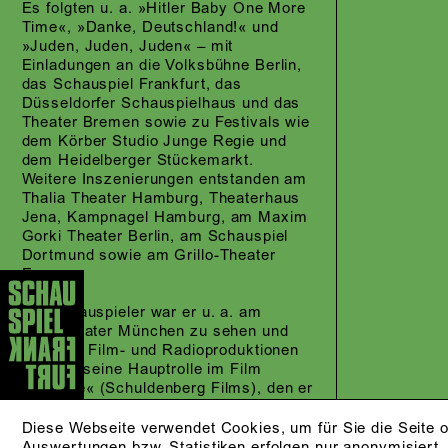
Es folgten u. a. »Hitler Baby One More
Time«, »Danke, Deutschland!«
und
»Juden, Juden, Juden«
– mit
Einladungen an die Volksbühne Berlin,
das Schauspiel Frankfurt, das
Düsseldorfer Schauspielhaus und das
Theater Bremen sowie zu Festivals wie
dem Körber Studio Junge Regie und
dem Heidelberger Stückemarkt.
Weitere Inszenierungen entstanden am
Thalia Theater Hamburg, Theaterhaus
Jena, Kampnagel Hamburg, am Maxim
Gorki Theater Berlin, am Schauspiel
Dortmund sowie am Grillo-Theater
Essen.
Als Schauspieler war er u. a. am
Volkstheater München zu sehen und
wirkte in Film- und Radioproduktionen
mit. Für seine Hauptrolle im Film
»Südsee«
(Schuldenberg Films), den er
auch mitentwickelte, wurde er 2023 mit
dem Preis »Neues Deutsches Kino«
Diese Webseite verwendet Cookies, um für Sie die Seite o
beim Filmfest München ausgezeichnet.
Auswertungen bzw. Statistiken erfolgen nur anonymisiert.