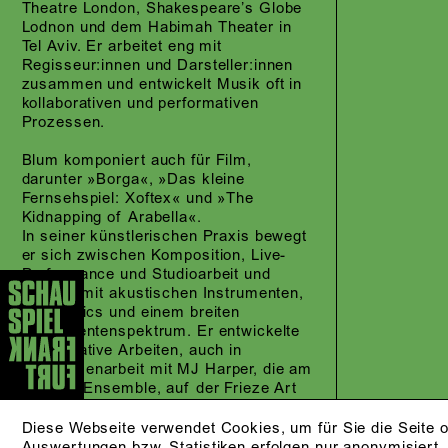
Theatre London, Shakespeare’s Globe
Lodnon und dem Habimah Theater in
Tel Aviv. Er arbeitet eng mit
Regisseur:innen und Darsteller:innen
zusammen und entwickelt Musik oft in
kollaborativen und performativen
Prozessen.
Blum komponiert auch für Film,
darunter »Borga«, »Das kleine
Fernsehspiel: Xoftex« und »The
Kidnapping of Arabella«.
In seiner künstlerischen Praxis bewegt
er sich zwischen Komposition, Live-
Performance und Studioarbeit und
arbeitet mit akustischen Instrumenten,
Electronics und einem breiten
Instrumentenspektrum. Er entwickelte
performative Arbeiten, auch in
Zusammenarbeit mit MJ Harper, die am
Berliner Ensemble, auf der Frieze Art
Fair London und in der Neuen
Nationalgalerie Berlin präsentiert
Diese Webseite verwendet Cookies, um für Sie die Seite o
wurden.
Auswertungen bzw. Statistiken erfolgen nur anonymisiert.