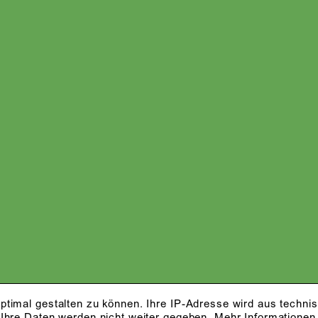
ptimal gestalten zu können. Ihre IP-Adresse wird aus techni
 Ihre Daten werden nicht weiter gegeben.
Mehr Informationen