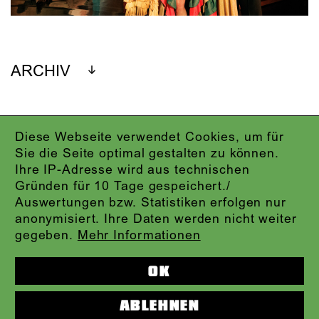
ARCHIV
Diese Webseite verwendet Cookies, um für
IMPRESSUM
Sie die Seite optimal gestalten zu können.
DATENSCHUTZ
Ihre IP-Adresse wird aus technischen
AGB
Gründen für 10 Tage gespeichert./
KONTAKT
Auswertungen bzw. Statistiken erfolgen nur
ABO-LOGIN
anonymisiert. Ihre Daten werden nicht weiter
PRESSE
gegeben.
Mehr Informationen
NEWSLETTER
AUDIOFORMATE
OK
KARTENTELEFON:
069.212.49.49.4
ABLEHNEN