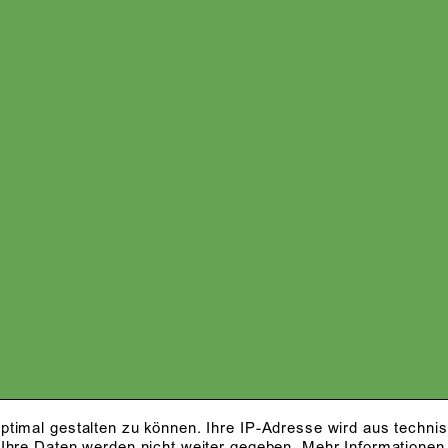
ptimal gestalten zu können. Ihre IP-Adresse wird aus techni
 Ihre Daten werden nicht weiter gegeben.
Mehr Informationen