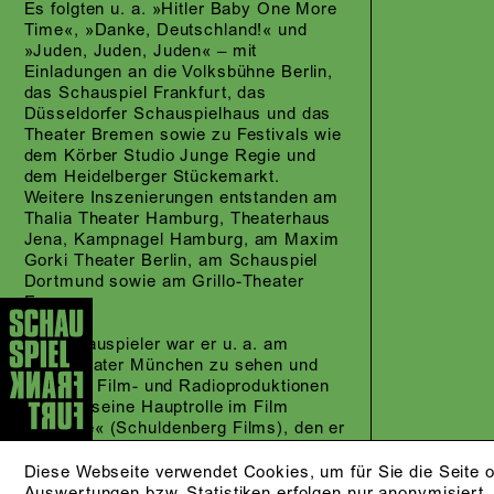
Es folgten u. a. »Hitler Baby One More
Time«, »Danke, Deutschland!«
und
»Juden, Juden, Juden«
– mit
Einladungen an die Volksbühne Berlin,
das Schauspiel Frankfurt, das
Düsseldorfer Schauspielhaus und das
Theater Bremen sowie zu Festivals wie
dem Körber Studio Junge Regie und
dem Heidelberger Stückemarkt.
Weitere Inszenierungen entstanden am
Thalia Theater Hamburg, Theaterhaus
Jena, Kampnagel Hamburg, am Maxim
Gorki Theater Berlin, am Schauspiel
Dortmund sowie am Grillo-Theater
Essen.
Als Schauspieler war er u. a. am
Volkstheater München zu sehen und
wirkte in Film- und Radioproduktionen
mit. Für seine Hauptrolle im Film
»Südsee«
(Schuldenberg Films), den er
auch mitentwickelte, wurde er 2023 mit
dem Preis »Neues Deutsches Kino«
Diese Webseite verwendet Cookies, um für Sie die Seite o
beim Filmfest München ausgezeichnet.
Auswertungen bzw. Statistiken erfolgen nur anonymisiert.