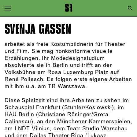
Zur Hauptnavigation springen
Zum Hauptinhalt springen
SVENJA GASSEN
Zum Footer springen
arbeitet als freie Kostümbildnerin für Theater
und Film. Sie mag nonkonforme visuelle
Erzählungen. Ihr Modedesignstudium
absolvierte sie in Berlin und trifft an der
Volksbühne am Rosa Luxemburg Platz auf
René Pollesch. Es folgen erste eigene Arbeiten
mit ihm u.a. am TR Warszawa.
Diese Spielzeit sind ihre Arbeiten zu sehen im
Schauspiel Frankfurt (Stuhler/Koslowski), im
HAU Berlin (Christiane Rösinger/Greta
Calinescu), an den Münchener Kammerspielen,
am LNDT Vilnius, dem Teatr Studio Warschau
und dem Dailes Theater Riga (Lukasz