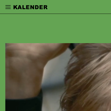
Zur Hauptnavigation springen
Zum Haupt
KALENDER
TORSTEN
FLASSIG
studierte an der Hochschule für Musik
und Theater in Rostock. Während des
Studiums spielte er am Volkstheater
Rostock und wurde 2011 als Stipendiat
in die Studienstiftung des Deutschen
Volkes aufgenommen. Ab der Spielzeit
2013/14 war er am Schauspielhaus
Bochum engagiert und wurde 2016 mit
dem Bochumer Theaterpreis in der
Kategorie »Nachwuchs«
ausgezeichnet. Er arbeitete u. a. mit
Stephan Kimmig, Eric de Vroedt,