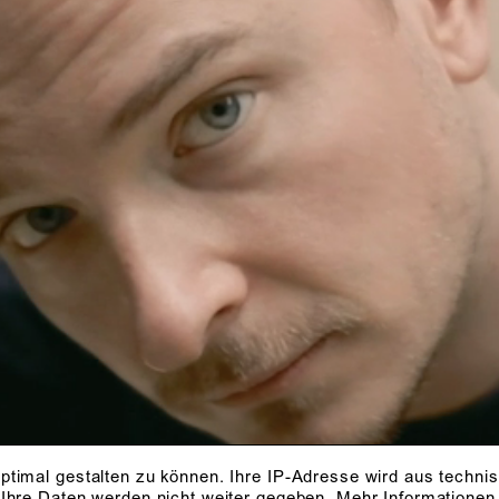
ptimal gestalten zu können. Ihre IP-Adresse wird aus techni
 Ihre Daten werden nicht weiter gegeben.
Mehr Informationen