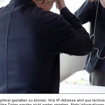
ptimal gestalten zu können. Ihre IP-Adresse wird aus techni
 Ihre Daten werden nicht weiter gegeben.
Mehr Informationen