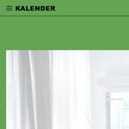
Zur Hauptnavigation springen
Zum Haupt
KALENDER
MITJA OVER
wurde 2001 in Berlin geboren und ist
dort aufgewachsen. Mit 15 Jahren
realisierte er mit einem Freund erste
Kurzfilme, in denen er auch selbst
mitspielte. Nach dem Abitur begann er
2020 mit seinem Schauspielstudium an
der Universität der Künste in Berlin.
Während des Studiums arbeitete er mit
Hermann Schmidt-Rahmer und Lilja
Rupprecht zusammen und machte
Dreherfahrungen sowohl in einer
Miniserie (Regie: Alison Kuhn) als auch
in Ungarn unter der Regie von Lilla
Kizlinger. Am Schauspiel Frankfurt war
er in Nino Haratischwilis »Phädra, in