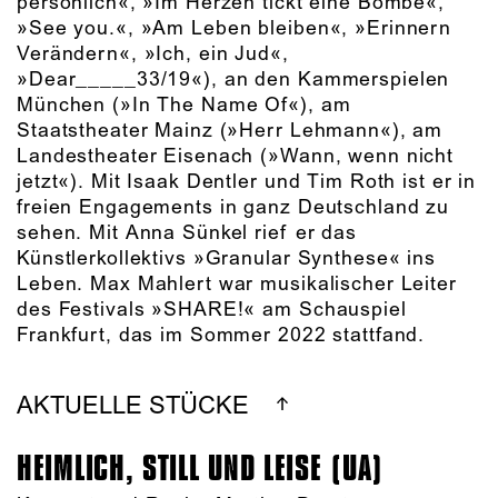
persönlich«, »Im Herzen tickt eine Bombe«,
»See you.«, »Am Leben bleiben«, »Erinnern
Verändern«, »Ich, ein Jud«,
»Dear_____33/19«), an den Kammerspielen
München (»In The Name Of«), am
Staatstheater Mainz (»Herr Lehmann«), am
Landestheater Eisenach (»Wann, wenn nicht
jetzt«). Mit Isaak Dentler und Tim Roth ist er in
freien Engagements in ganz Deutschland zu
sehen. Mit Anna Sünkel rief er das
Künstlerkollektivs »Granular Synthese« ins
Leben. Max Mahlert war musikalischer Leiter
des Festivals »SHARE!« am Schauspiel
Frankfurt, das im Sommer 2022 stattfand.
AKTUELLE STÜCKE
HEIMLICH, STILL UND LEISE (UA)