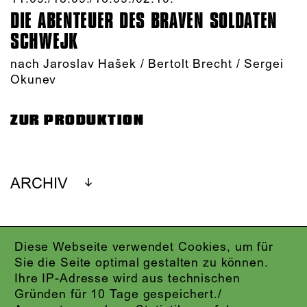
DIE ABENTEUER DES BRAVEN SOLDATEN
SCHWEJK
nach Jaroslav Hašek / Bertolt Brecht / Sergei
Okunev
ZUR PRODUKTION
ARCHIV
Diese Webseite verwendet Cookies, um für
IMPRESSUM
Sie die Seite optimal gestalten zu können.
DATENSCHUTZ
Ihre IP-Adresse wird aus technischen
AGB
Gründen für 10 Tage gespeichert./
KONTAKT