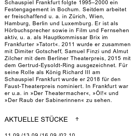
Schauspiel Frankfurt folgte 1995–2000 ein
Festengagement in Bochum. Seitdem arbeitet
er freischaffend u. a. in Zürich, Wien,
Hamburg, Berlin und Luxemburg. Er ist als
Hörbuchsprecher sowie in Film und Fernsehen
aktiv, u. a. als Hauptkommissar Brix im
Frankfurter »Tatort«. 2011 wurde er zusammen
mit Dimiter Gotscheff, Samuel Finzi und Almut
Zilcher mit dem Berliner Theaterpreis, 2015 mit
dem Gertrud-Eysoldt-Ring ausgezeichnet. Für
seine Rolle als König Richard III am
Schauspiel Frankfurt wurde er 2018 für den
Faust-Theaterpreis nominiert. In Frankfurt war
er u.a. in »Der Theatermacher«, »Öl!« und
»Der Raub der Sabinerinnen« zu sehen.
AKTUELLE STÜCKE
11.09./​13.09./​16.09./​02.10.​