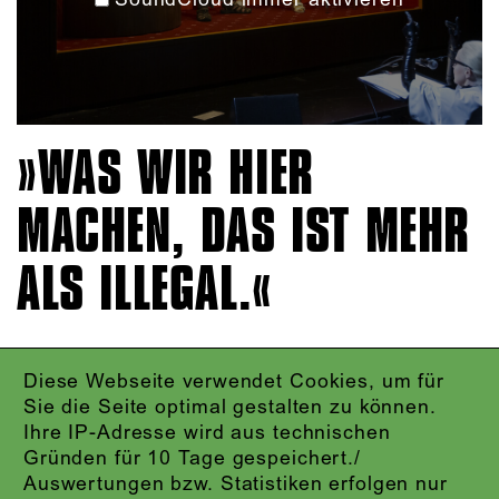
WAS WIR HIER
MACHEN, DAS IST MEHR
ALS ILLEGAL.
Diese Webseite verwendet Cookies, um für
IMPRESSUM
Sie die Seite optimal gestalten zu können.
DATENSCHUTZ
Ihre IP-Adresse wird aus technischen
AGB
Gründen für 10 Tage gespeichert./
KONTAKT
Auswertungen bzw. Statistiken erfolgen nur