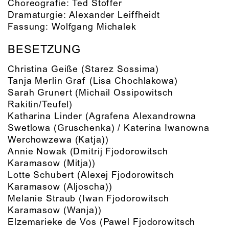
Choreografie:
Ted Stoffer
Dramaturgie:
Alexander Leiffheidt
Fassung:
Wolfgang Michalek
BESETZUNG
Christina Geiße
(Starez Sossima)
Tanja Merlin Graf
(Lisa Chochlakowa)
Sarah Grunert
(Michail Ossipowitsch
Rakitin/Teufel)
Katharina Linder
(Agrafena Alexandrowna
Swetlowa (Gruschenka) / Katerina Iwanowna
Werchowzewa (Katja))
Annie Nowak
(Dmitrij Fjodorowitsch
Karamasow (Mitja))
Lotte Schubert
(Alexej Fjodorowitsch
Karamasow (Aljoscha))
Melanie Straub
(Iwan Fjodorowitsch
Karamasow (Wanja))
Elzemarieke de Vos
(Pawel Fjodorowitsch