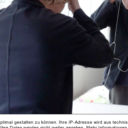
ptimal gestalten zu können. Ihre IP-Adresse wird aus techni
 Ihre Daten werden nicht weiter gegeben.
Mehr Informationen