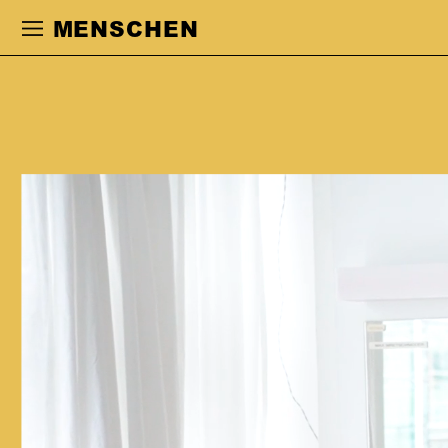
Zur Hauptnavigation springen
Zum Haupt
MENSCHEN
MITJA OVER
wurde 2001 in Berlin geboren und ist
dort aufgewachsen. Mit 15 Jahren
realisierte er mit einem Freund erste
Kurzfilme, in denen er auch selbst
mitspielte. Nach dem Abitur begann er
2020 mit seinem Schauspielstudium an
der Universität der Künste in Berlin.
Während des Studiums arbeitete er mit
Hermann Schmidt-Rahmer und Lilja
Rupprecht zusammen und machte
Dreherfahrungen sowohl in einer
Miniserie (Regie: Alison Kuhn) als auch
in Ungarn unter der Regie von Lilla
Kizlinger. Am Schauspiel Frankfurt war
er in Nino Haratischwilis »Phädra, in