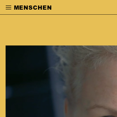
Zur Hauptnavigation springen
Zum Haupt
MENSCHEN
KATHARINA
LINDER
studierte an der Folkwang Hochschule
in Essen. Es folgten feste
Engagements am Schauspielhaus
Bochum, Deutschen Theater Berlin und
am Schauspiel Frankfurt. Anschließend
war sie freischaffend in Frankfurt,
Berlin und Essen tätig. 2010–2017 war
sie festes Ensemblemitglied am
Schauspielhaus Bochum. Sie arbeitete
u.a. mit Frank-Patrick Steckel, Jürgen
Gosch, Thomas Langhoff, Jan Bosse,
Karin Neuhäuser, David Bösch, Jan