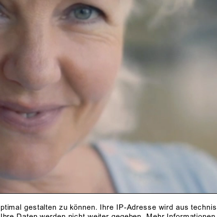
ptimal gestalten zu können. Ihre IP-Adresse wird aus techni
 Ihre Daten werden nicht weiter gegeben.
Mehr Informationen