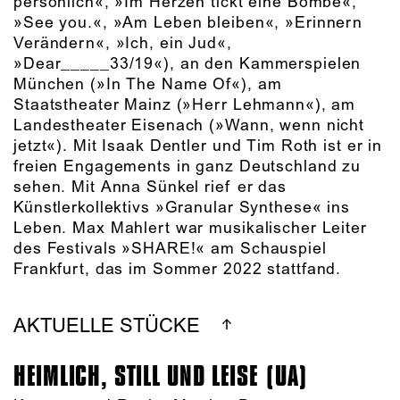
persönlich«, »Im Herzen tickt eine Bombe«,
»See you.«, »Am Leben bleiben«, »Erinnern
Verändern«, »Ich, ein Jud«,
»Dear_____33/19«), an den Kammerspielen
München (»In The Name Of«), am
Staatstheater Mainz (»Herr Lehmann«), am
Landestheater Eisenach (»Wann, wenn nicht
jetzt«). Mit Isaak Dentler und Tim Roth ist er in
freien Engagements in ganz Deutschland zu
sehen. Mit Anna Sünkel rief er das
Künstlerkollektivs »Granular Synthese« ins
Leben. Max Mahlert war musikalischer Leiter
des Festivals »SHARE!« am Schauspiel
Frankfurt, das im Sommer 2022 stattfand.
AKTUELLE STÜCKE
HEIMLICH, STILL UND LEISE (UA)