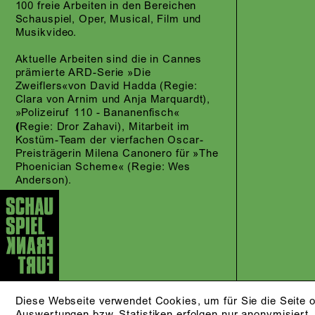
100 freie Arbeiten in den Bereichen
Schauspiel, Oper, Musical, Film und
Musikvideo.
Aktuelle Arbeiten sind die in Cannes
prämierte ARD-Serie »Die
Zweiflers«von David Hadda (Regie:
Clara von Arnim und Anja Marquardt),
»Polizeiruf 110 - Bananenfisch«
(
Regie: Dror Zahavi), Mitarbeit im
Kostüm-Team der vierfachen Oscar-
Preisträgerin Milena Canonero für »The
Phoenician Scheme« (Regie: Wes
Anderson).
Diese Webseite verwendet Cookies, um für Sie die Seite o
Auswertungen bzw. Statistiken erfolgen nur anonymisiert.