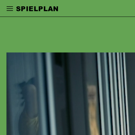
Zur Hauptnavigation springen
Zum Haupt
SPIELPLAN
CHRISTINA
GEISSE
studierte an der Otto-Falckenberg-
Schule in München. Während ihres
Studiums arbeitete sie an den
Münchner Kammerspielen, 2002–2008
war sie fest an der Schaubühne in
Berlin engagiert. Anselm Weber holte
sie als Gast ans Essener Grillo-
Theater. 2009–2017 war sie
Ensemblemitglied am Thalia Theater in
Hamburg, seit 2017 ist sie fest am
Schauspiel Frankfurt engagiert. Sie
arbeitete u.a. mit den Regisseur:innen