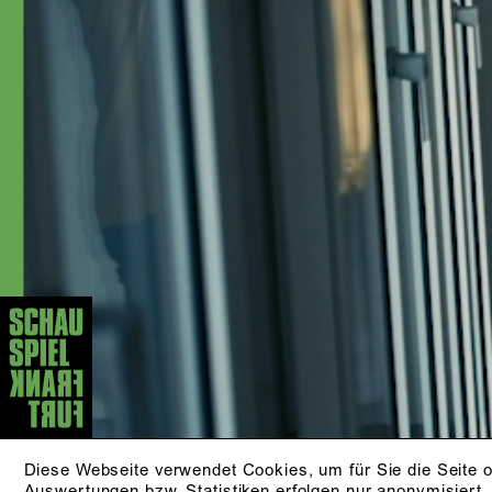
Luk Perceval, Thomas Ostermeier,
Dimiter Gotscheff, Christopher Rüping,
Jessica Glause, Barbara Bürk, David
Bösch, Stefan Bachmann, Anselm
Weber, Jan Bosse, Lilja Rupprecht,
Christina Tscharyiski, Laura
Linnenbaum, Peter Jordan & Leonhard
Koppelmann sowie Eric de Vroedt
zusammen. Nach ihrem Kameradebüt,
das sie 2004 gab, ist Christina Geiße
auch immer wieder in Film und
Fernsehen zu sehen und als Sprecherin
in diversen Hörspielen tätig.
AKTUELLE STÜCKE
KLEINER MANN - WAS
NUN?
Diese Webseite verwendet Cookies, um für Sie die Seite o
nach Hans Fallada
Auswertungen bzw. Statistiken erfolgen nur anonymisiert.