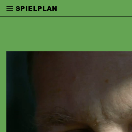
Zur Hauptnavigation springen
Zum Haupt
SPIELPLAN
UWE ZERWER
war nach seiner Ausbildung an der
Westfälischen Schauspielschule
Bochum an den Schauspielhäusern in
Bochum, Düsseldorf, dem
Nationaltheater Mannheim, den
Staatstheatern in Darmstadt, Mainz,
Oldenburg, Saarbrücken, Wiesbaden
und dem Stadttheater Bremerhaven
engagiert. Seit 2017 ist er am
Schauspiel Frankfurt. Er arbeitete u.a.
mit den Regisseur:innen David Bösch,
Barbara Bürk, Jan-Christoph Gockel,
Mateja Koležnik, Fanz Xaver Kroetz,
Ewelina Marciniak, Lisa Nielebock,
Dušan David Parizek, Luk Perceval,