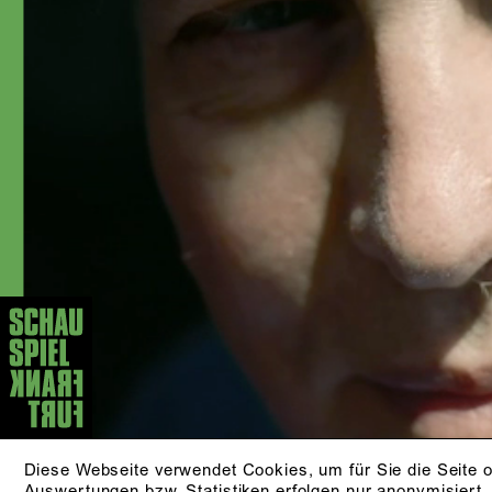
Werner Schroeter, Lily Sykes, Christina
Tscharyiski, Roger Vontobel, Sönke
Wortmann und Sapir Heller.
AKTUELLE STÜCKE
03.10.​
D
EINES LANGEN TAGES REISE
IN DIE NACHT
von Eugene O‘Neill
WA
Aus dem Englischen von Michael
Walther
ZUR PRODUKTION
PF
18.09./​25.09.​
DER AUFHALTSAME
Diese Webseite verwendet Cookies, um für Sie die Seite o
Auswertungen bzw. Statistiken erfolgen nur anonymisiert.