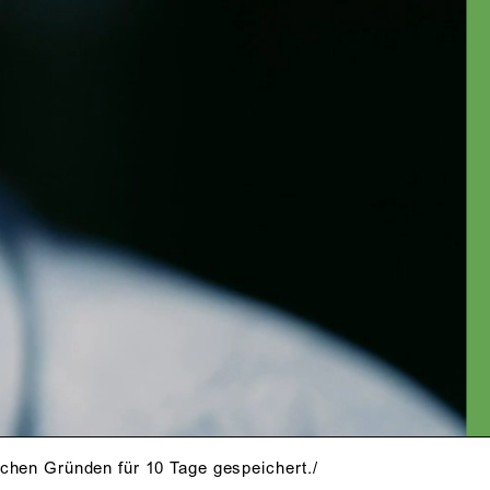
FT ALLES,
T, IN EINE
N GEFÜHL.
schen Gründen für 10 Tage gespeichert./