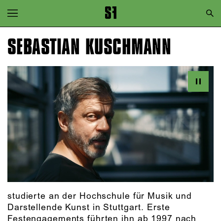
Zur Hauptnavigation springen
Zum Hauptinhalt springen
SEBASTIAN KUSCHMANN
Zum Footer springen
studierte an der Hochschule für Musik und
Darstellende Kunst in Stuttgart. Erste
Festengagements führten ihn ab 1997 nach