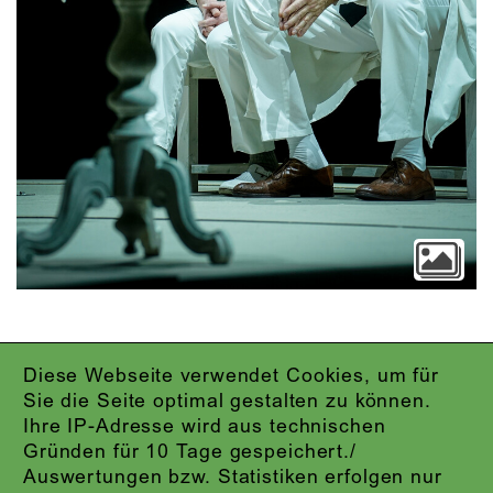
Diese Webseite verwendet Cookies, um für
IMPRESSUM
Sie die Seite optimal gestalten zu können.
DATENSCHUTZ
Ihre IP-Adresse wird aus technischen
AGB
Gründen für 10 Tage gespeichert./
KONTAKT
Auswertungen bzw. Statistiken erfolgen nur