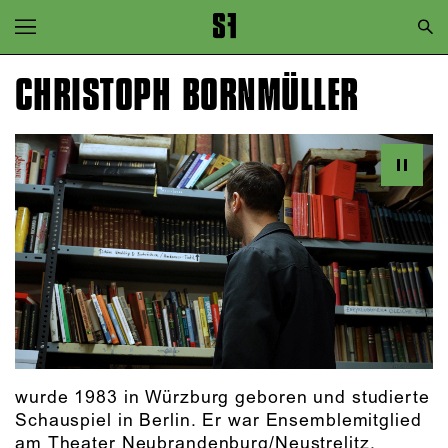
Zur Hauptnavigation springen
Zum Hauptinhalt springen
CHRISTOPH BORNMÜLLER
Zum Footer springen
wurde 1983 in Würzburg geboren und studierte
Schauspiel in Berlin. Er war Ensemblemitglied
am Theater Neubrandenburg/Neustrelitz,