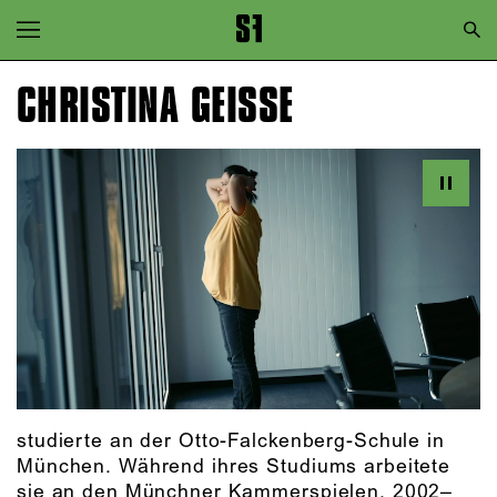
Zur Hauptnavigation springen
Zum Hauptinhalt springen
CHRISTINA GEISSE
Zum Footer springen
studierte an der Otto-Falckenberg-Schule in
München. Während ihres Studiums arbeitete
sie an den Münchner Kammerspielen, 2002–