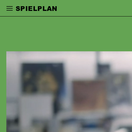
Zur Hauptnavigation springen
Zum Haupt
SPIELPLAN
ANNA KUBIN
studierte an der Universität der Künste
in Berlin. Ihre Schauspielkarriere führte
sie an Häuser in Frankfurt, Berlin, Köln
und Düsseldorf, wo sie mit
Regisseur:innen wie Sebastian
Baumgarten, Herbert Fritsch, Nicolas
Stemann, Nele Stuhler und Jan
Koslowski, Alexander Eisenach,
Christian Weise, Kay Voges, Miloš
Loliċ, Claudia Bauer, Mateja Koležnik,
Christina Tscharyiski, Max Lindemann,
Timofej Kuljabin, Christian Friedel, Jan
Bosse, Johanna Wehner und Luise
Voigt zusammenarbeitete.