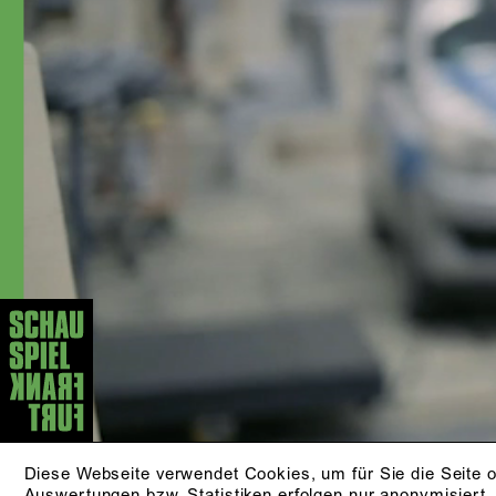
In der Spielzeit 2002/2003 wurde sie
als »Beste Nachwuchsschauspielerin«
in der Zeitschrift »Theater heute«
nominiert. 2006 erhielt sie den
Publikumspreis in Bad Hersfeld, 2015
am Düsseldorfer Schauspielhaus. Mit
der Spielzeit 2017/18 kam sie als
festes Ensemblemitglied ans
Schauspiel Frankfurt. Anna Kubin
wurde für ihre Darstellung als Hedda
Gabler in der Regie von Mateja
Koležnik in »Theater heute« 2022 als
beste Schauspielerin nominiert.
Außerdem wirkt sie regelmäßig bei
Film- und Fernsehproduktionen mit und
ist als Sprecherin beim Hörfunk tätig.
AKTUELLE STÜCKE
KLEINER MANN - WAS
Diese Webseite verwendet Cookies, um für Sie die Seite o
Auswertungen bzw. Statistiken erfolgen nur anonymisiert.