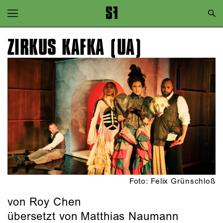
Zur Hauptnavigation springen
Zum Hauptinhalt springen
ZIRKUS KAFKA (UA)
Zum Footer springen
Foto: Felix Grünschloß
von
Roy Chen
übersetzt von Matthias Naumann