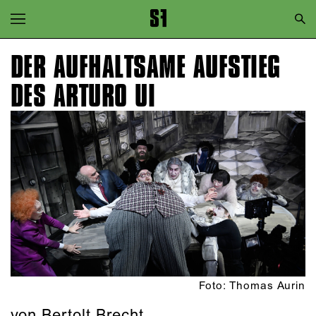
Zur Hauptnavigation springen
Zum Hauptinhalt springen
DER AUFHALTSAME AUFSTIEG
Zum Footer springen
DES ARTURO UI
Foto: Thomas Aurin
von Bertolt Brecht