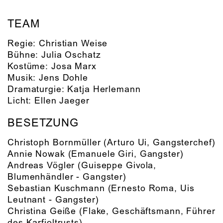
TEAM
Regie:
Christian Weise
Bühne:
Julia Oschatz
Kostüme:
Josa Marx
Musik:
Jens Dohle
Dramaturgie:
Katja Herlemann
Licht:
Ellen Jaeger
BESETZUNG
Christoph Bornmüller
(Arturo Ui, Gangsterchef)
Annie Nowak
(Emanuele Giri, Gangster)
Andreas Vögler
(Guiseppe Givola,
Blumenhändler - Gangster)
Sebastian Kuschmann
(Ernesto Roma, Uis
Leutnant - Gangster)
Christina Geiße
(Flake, Geschäftsmann, Führer
des Karfioltrusts)