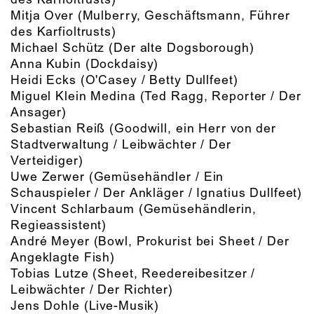
Mitja Over
(Mulberry, Geschäftsmann, Führer
des Karfioltrusts)
Michael Schütz
(Der alte Dogsborough)
Anna Kubin
(Dockdaisy)
Heidi Ecks
(O'Casey / Betty Dullfeet)
Miguel Klein Medina
(Ted Ragg, Reporter / Der
Ansager)
Sebastian Reiß
(Goodwill, ein Herr von der
Stadtverwaltung / Leibwächter / Der
Verteidiger)
Uwe Zerwer
(Gemüsehändler / Ein
Schauspieler / Der Ankläger / Ignatius Dullfeet)
Vincent Schlarbaum
(Gemüsehändlerin,
Regieassistent)
André Meyer
(Bowl, Prokurist bei Sheet / Der
Angeklagte Fish)
Tobias Lutze
(Sheet, Reedereibesitzer /
Leibwächter / Der Richter)
Jens Dohle
(Live-Musik)