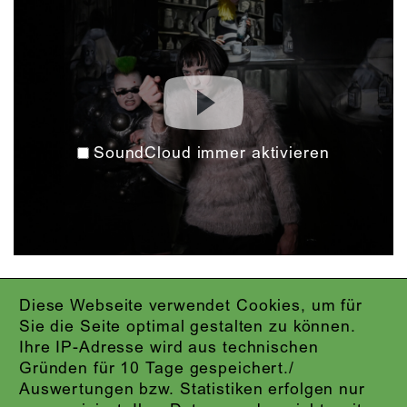
SoundCloud immer aktivieren
Diese Webseite verwendet Cookies, um für
IMPRESSUM
Sie die Seite optimal gestalten zu können.
DATENSCHUTZ
Ihre IP-Adresse wird aus technischen
AGB
Gründen für 10 Tage gespeichert./
KONTAKT
Auswertungen bzw. Statistiken erfolgen nur
ABO-LOGIN