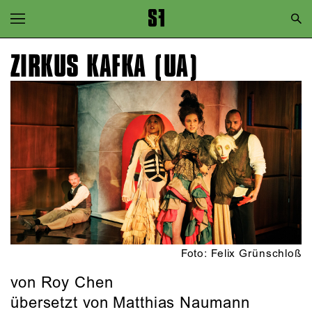
Zur Hauptnavigation springen
Zum Hauptinhalt springen
ZIRKUS KAFKA (UA)
Zum Footer springen
Foto: Felix Grünschloß
von
Roy Chen
übersetzt von Matthias Naumann