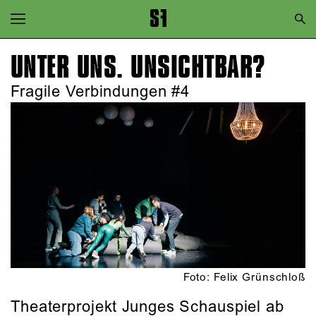
Zur Hauptnavigation springen
Zum Hauptinhalt springen
UNTER UNS. UNSICHTBAR?
Zum Footer springen
Fragile Verbindungen #4
Foto: Felix Grünschloß
Theaterprojekt Junges Schauspiel ab